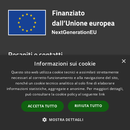
Recapiti e contatti
×
Informazioni sui cookie
Pec:
longare.vi@cert.ip-veneto.net
Questo sito web utilizza cookie tecnici e assimilati strettamente
necessari al corretto funzionamento e alla navigazione del sito,
nonché un cookie tecnico analitico al solo fine di elaborare
RSS
Copyright © 2026 • Portale
informazioni statistiche, aggregate e anonime. Per maggiori dettagli,
Accessibilità
Opendata • Powered by
può consultare la cookie policy al seguente
link
Privacy
Municipium
Accesso
•
RIFIUTA TUTTO
Cookie
ACCETTA TUTTO
redazione
Mappa del sito
MOSTRA DETTAGLI